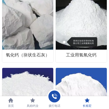
氧化钙（块状生石灰）
工业用氢氧化钙
首页
凤焰钙业
拨打电话
长裕宏