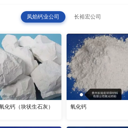
凤焰钙业公司
长裕宏公司
氧化钙（块状生石灰）
氧化钙