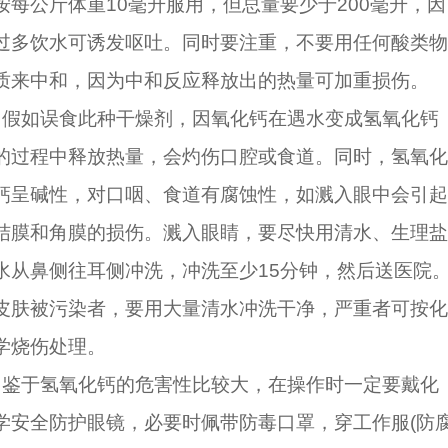
按每公斤体重10毫升服用，但总量要少于200毫升，因
过多饮水可诱发呕吐。同时要注重，不要用任何酸类物
质来中和，因为中和反应释放出的热量可加重损伤。
假如误食此种干燥剂，因氧化钙在遇水变成氢氧化钙
的过程中释放热量，会灼伤口腔或食道。同时，氢氧化
钙呈碱性，对口咽、食道有腐蚀性，如溅入眼中会引起
结膜和角膜的损伤。溅入眼睛，要尽快用清水、生理盐
水从鼻侧往耳侧冲洗，冲洗至少15分钟，然后送医院
皮肤被污染者，要用大量清水冲洗干净，严重者可按化
学烧伤处理。
鉴于氢氧化钙的危害性比较大，在操作时一定要戴化
学安全防护眼镜，必要时佩带防毒口罩，穿工作服(防